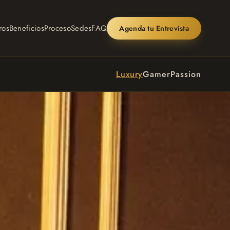
ros
Beneficios
Proceso
Sedes
FAQ
Agenda tu Entrevista
Luxury
Gamer
Passion